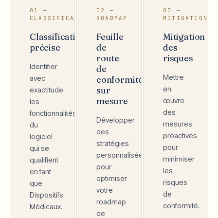
01 —
02 —
03 —
CLASSIFICATION
ROADMAP
MITIGATION
Classification
Feuille
Mitigation
précise
de
des
route
risques
Identifier
de
Mettre
avec
conformité
sur
en
exactitude
mesure
œuvre
les
des
fonctionnalités
Développer
mesures
du
des
proactives
logiciel
stratégies
pour
qui se
personnalisées
minimiser
qualifient
pour
les
en tant
optimiser
risques
que
votre
de
Dispositifs
roadmap
conformité.
Médicaux.
de