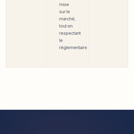
mise
sur le
marché,
tout en
respectant
le
réglementaire.