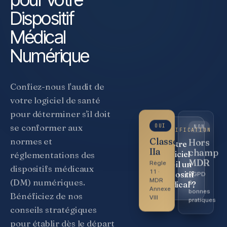
Dispositif
Médical
Numérique
Confiez-nous l'audit de
votre logiciel de santé
pour déterminer s'il doit
se conformer aux
NON
OUI
QUALIFICATION
normes et
Hors
Votre
Classe
champ
logiciel
IIa
réglementations des
MDR
est-il un
Règle
dispositifs médicaux
dispositif
RGPD
11 ·
(DM) numériques.
médical ?
&
MDR
bonnes
Annexe
Bénéficiez de nos
pratiques
VIII
conseils stratégiques
pour établir dès le départ